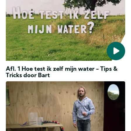
door
Bart
Afl. 1 Hoe test ik zelf mijn water - Tips &
Tricks door Bart
Tips
&
Tricks
door
Simon