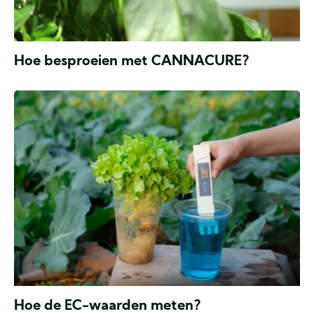
Hoe besproeien met CANNACURE?
Water
geven,
pH
&
EC
Doordat
Hoe de EC-waarden meten?
gebruiksvriendelijke