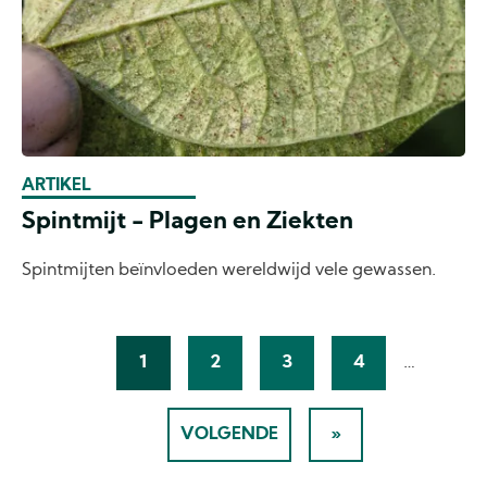
ARTIKEL
Spintmijt - Plagen en Ziekten
Spintmijten beïnvloeden wereldwijd vele gewassen.
Pagination
1
2
3
4
…
CURRENT
PAGINA
PAGINA
PAGINA
PAGE
VOLGENDE
»
NEXT
LAST
PAGE
PAGE