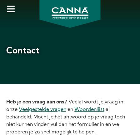
Skip
to
main
content
Contact
Heb je een vraag aan ons?
Veelal wordt je vraag in
onze
Veelgestelde vragen
en
Woordenlijst
al
behandeld. Mocht je het antwoord op je vraag toch
niet kunnen vinden vul dan het formulier in en we
proberen je zo snel mogelijk te helpen.