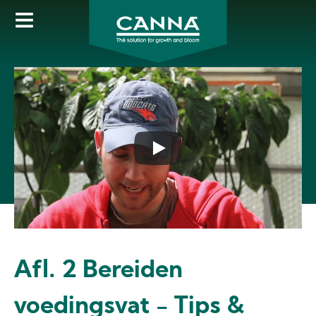
Skip
to
main
content
Afl. 2 Bereiden
voedingsvat - Tips &