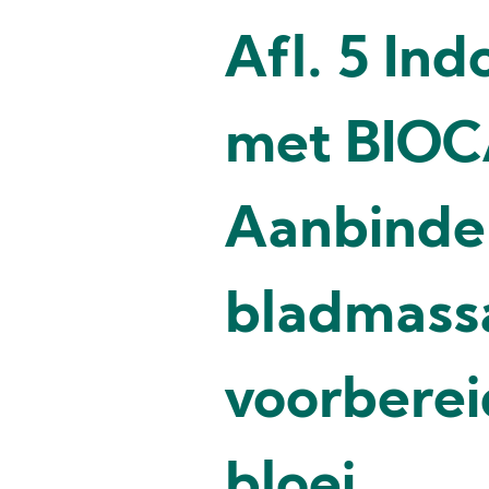
Afl. 5 In
met BIO
Aanbinde
bladmass
voorberei
bloei