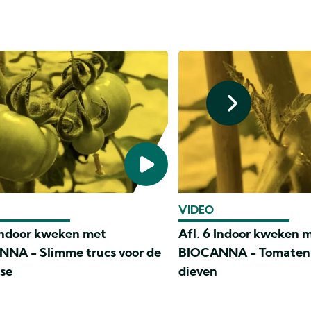
VIDEO
 Indoor kweken met
Afl. 6 Indoor kweken 
NA - Slimme trucs voor de
BIOCANNA - Tomaten
ase
dieven