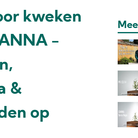
door kweken
Mee
CANNA -
n,
a &
den op