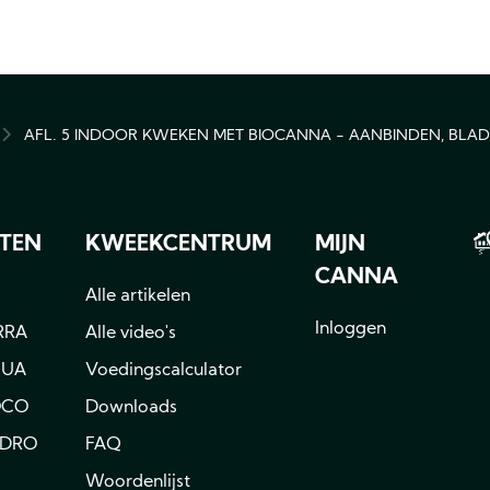
AFL. 5 INDOOR KWEKEN MET BIOCANNA - AANBINDEN, BLA
MB
TEN
KWEEKCENTRUM
MIJN
CANNA
Alle artikelen
Inloggen
RRA
Alle video's
QUA
Voedingscalculator
OCO
Downloads
YDRO
FAQ
Woordenlijst