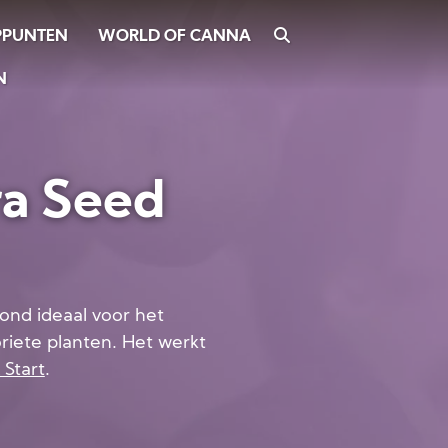
WORLD OF CANNA
ZOEKEN
PPUNTEN
N
a Seed
ond ideaal voor het
riete planten. Het werkt
Start
.