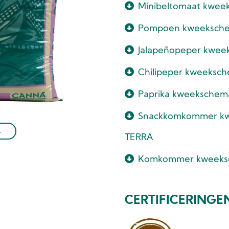
Minibeltomaat kwe
Pompoen kweeksch
Jalapeñopeper kwe
Chilipeper kweeks
Paprika kweeksche
Snackkomkommer k
L
TERRA
Komkommer kweeks
CERTIFICERINGE