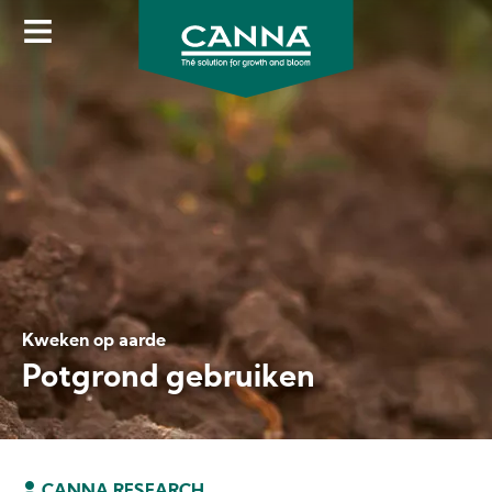
Skip
to
main
content
Kweken op aarde
Potgrond gebruiken