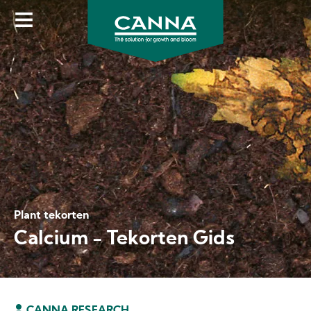
Skip
to
main
content
Plant tekorten
Calcium - Tekorten Gids