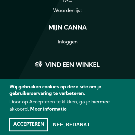
FAQ
Woordenlijst
MIJN CANNA
Inloggen
VIND EEN WINKEL
Wij gebruiken cookies op deze site om je
gebruikerservaring te verbeteren.
Facebook
Instagram
LinkedIn
YouTub
Door op Accepteren te klikken, ga je hiermee
akkoord.
Meer informatie
© 2026 CANNA - Alle rechten
voorbehouden
Disclaimer
Privacy
ACCEPTEREN
NEE, BEDANKT
Cookies