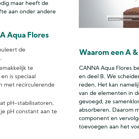
nodig maar heeft de
fte aan onder andere
A Aqua Flores
uleert de
Waarom een A & 
.
makkelijk te
CANNA Aqua Flores bes
 en is speciaal
en deel B. We scheide
n met recirculerende
reden. Het kan nameli
van de elementen in de
gevoegd, ze samenklont
t pH-stabilisatoren,
absorberen. Daarom mo
 je pH constant aan te
component en vervol
toevoegen aan het vo