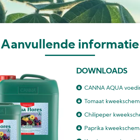
Aanvullende informatie
DOWNLOADS
CANNA AQUA voedi
Tomaat kweeksche
Chilipeper kweeks
Paprika kweeksche