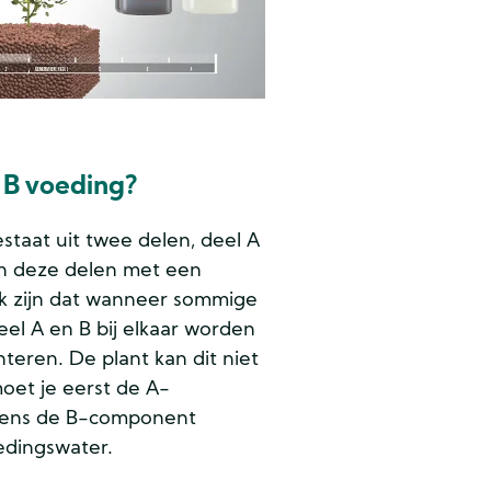
B voeding?
taat uit twee delen, deel A
n deze delen met een
jk zijn dat wanneer sommige
el A en B bij elkaar worden
eren. De plant kan dit niet
et je eerst de A-
gens de B-component
edingswater.