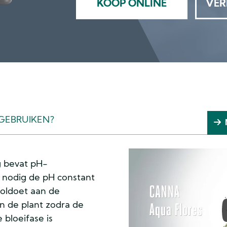
KOOP ONLINE
VER
 GEBRUIKEN?
 bevat pH-
et nodig de pH constant
voldoet aan de
 de plant zodra de
 bloeifase is