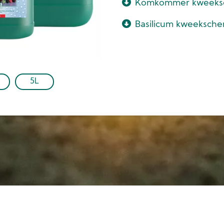
Komkommer kweek
Basilicum kweeksc
5L