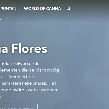
WORLD OF CANNA
ZOEKEN
PPUNTEN
N
 Flores
onele snelwerkende
 elementen die de plant nodig
res stimuleert de
n karakteristieke smaak. Het
ulerende hydro kweeksystemen
n.