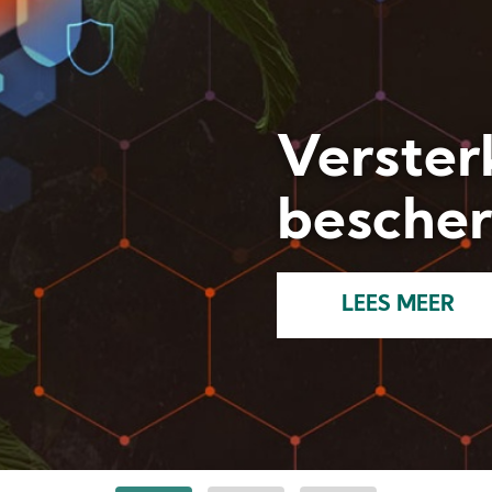
NK Pom
kan er 
grootste
SCHRIJF JE IN!