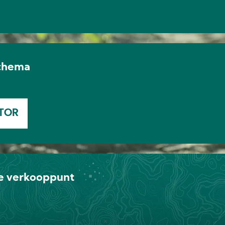
chema
TOR
de verkooppunt