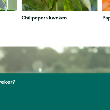
Chilipepers kweken
Pa
weker?