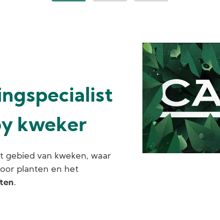
ngspecialist
by kweker
et gebied van kweken, waar
 voor planten en het
aten
.