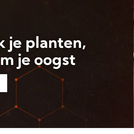
poen Kweken: Er
maar een de
 zijn!